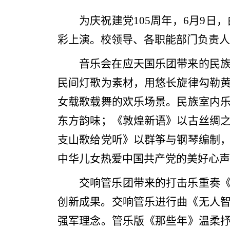
为庆祝建党105周年，6月9
彩上演。校领导、各职能部门负责人
音乐会在应天国乐团带来的民
民间灯歌为素材，用悠长旋律勾勒
女载歌载舞的欢乐场景。民族室内
东方韵味；《敦煌新语》以古丝绸
支山歌给党听》以群筝与钢琴编制
中华儿女热爱中国共产党的美好心声
交响管乐团带来的打击乐重奏
创新成果。交响管乐进行曲《无人智
强军理念。管乐版《那些年》温柔