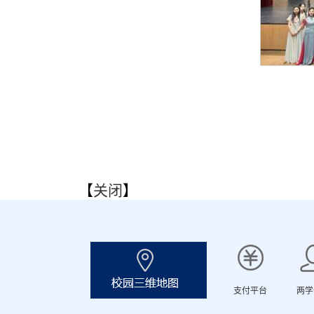
【
关闭
】
支付平台
两学