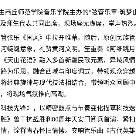
日，由商丘师范学院音乐学院主办的“弦管乐章·筑
及师生代表共同出席，现场座无虚席，掌声热烈
族管弦乐《国风》中拉开帷幕。随后，原创民族管
黄河蜿蜒意象，礼赞黄河文明。笙重奏《阿细跳月
乐《天山花语》融入多首新疆民歌元素，异域风情
之路为乐思，融合西域与印度调式，带领观众穿越
，将经典旋律与现代技法相结合，带领听众回顾中
，将现场气氛推向高潮。
《科技先锋》，以精密鼓点与节奏变化描摹科技迭
胜》曾于抗战胜利80周年天安门阅兵首演，紧
抒情，诠释青春怀旧情愫。交响管乐曲《古代英雄